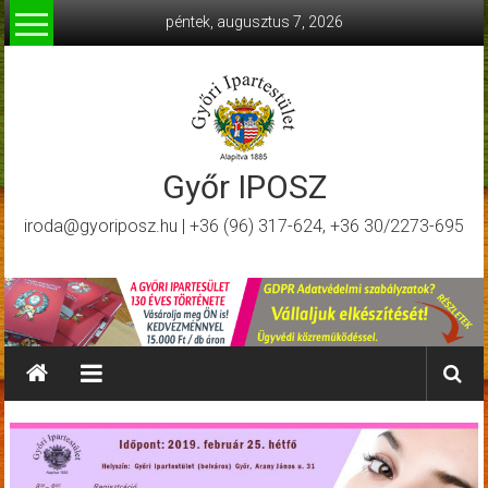
Skip
péntek, augusztus 7, 2026
to
content
Győr IPOSZ
iroda@gyoriposz.hu | +36 (96) 317-624, +36 30/2273-695