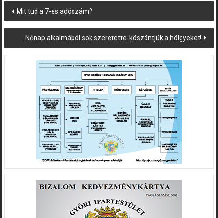
Post
Mit tud a 7-es adószám?
navigation
Nőnap alkalmából sok szeretettel köszöntjük a hölgyeket!