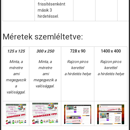
frissítésenként
másik 3
hirdetéssel.
Méretek szemléltetve:
125 x 125
300 x 250
728 x 90
1400 x 400
Minta, a
Minta, a
Rajzon piros
Rajzon piros
méretre
méretre
kerettel
kerettel
ami
ami
a hirdetés helye
a hirdetés helye
megegyezik
megegyezik a
a
valósággal.
valósággal.