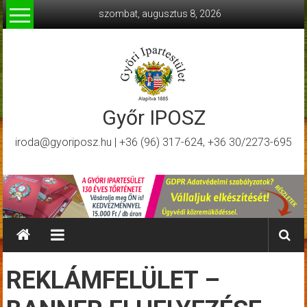
Skip
szombat, augusztus 8, 2026
to
content
Győr IPOSZ
iroda@gyoriposz.hu | +36 (96) 317-624, +36 30/2273-695
REKLÁMFELÜLET –