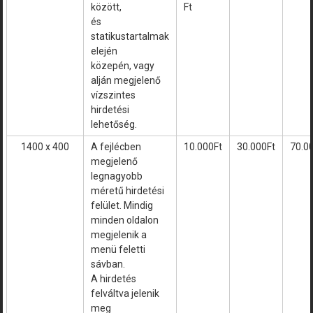
között,
Ft
és
statikustartalmak
elején
közepén, vagy
alján megjelenő
vízszintes
hirdetési
lehetőség.
1400 x 400
A fejlécben
10.000Ft
30.000Ft
70.0
megjelenő
legnagyobb
méretű hirdetési
felület. Mindig
minden oldalon
megjelenik a
menü feletti
sávban.
A hirdetés
felváltva jelenik
meg