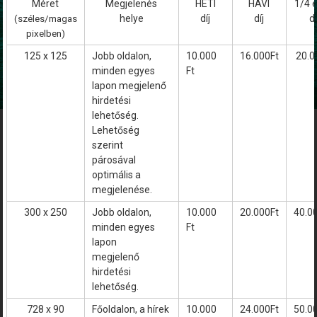
Méret
Megjelenés
HETI
HAVI
1/4 
helye
díj
díj
dí
(széles/magas
pixelben)
125 x 125
Jobb oldalon,
10.000
16.000Ft
20.0
minden egyes
Ft
lapon megjelenő
hirdetési
lehetőség.
Lehetőség
szerint
párosával
optimális a
megjelenése.
300 x 250
Jobb oldalon,
10.000
20.000Ft
40.0
minden egyes
Ft
lapon
megjelenő
hirdetési
lehetőség.
728 x 90
Főoldalon, a hírek
10.000
24.000Ft
50.0