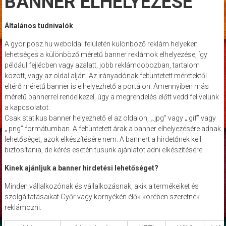
BANNER ELHELYEZÉSE
Általános tudnivalók
A gyoriposz.hu weboldal felületén különböző reklám helyeken
lehetséges a különböző méretű banner reklámok elhelyezése, így
például fejlécben vagy azalatt, jobb reklámdobozban, tartalom
között, vagy az oldal alján. Az irányadónak feltüntetett méretektől
eltérő méretű banner is elhelyezhető a portálon. Amennyiben más
méretű bannerrel rendelkezel, úgy a megrendelés előtt vedd fel velünk
a kapcsolatot.
Csak statikus banner helyezhető el az oldalon, „.jpg” vagy „.gif” vagy
„.png” formátumban. A feltüntetett árak a banner elhelyezésére adnak
lehetőséget, azok elkészítésére nem. A bannert a hirdetőnek kell
biztosítania, de kérés esetén tusunk ajánlatot adni elkészítésére.
Kinek ajánljuk a banner hirdetési lehetőséget?
Minden vállalkozónak és vállalkozásnak, akik a termékeiket és
szolgáltatásaikat Győr vagy környékén élők körében szeretnék
reklámozni.