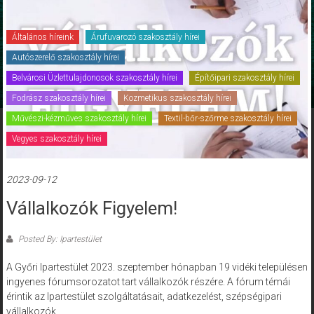
Általános híreink
Árufuvarozó szakosztály hírei
Autószerelő szakosztály hírei
Belvárosi Üzlettulajdonosok szakosztály hírei
Építőipari szakosztály hírei
Fodrász szakosztály hírei
Kozmetikus szakosztály hírei
Művészi-kézműves szakosztály hírei
Textil-bőr-szőrme szakosztály hírei
Vegyes szakosztály hírei
2023-09-12
Vállalkozók Figyelem!
Posted By: Ipartestület
A Győri Ipartestület 2023. szeptember hónapban 19 vidéki településen
ingyenes fórumsorozatot tart vállalkozók részére. A fórum témái
érintik az Ipartestület szolgáltatásait, adatkezelést, szépségipari
vállalkozók