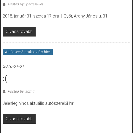
Posted By: Ipartestület
2018. január 31. szerda 17 óra | Győr, Arany János u. 31
Olvass tovább
Autószerelő szakosztály hírei
2016-01-01
:(
Posted By: admin
Jelenleg nincs aktuális autószerelői hír
Olvass tovább