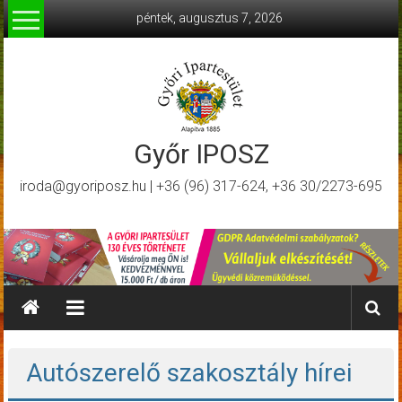
Skip
péntek, augusztus 7, 2026
to
content
Győr IPOSZ
iroda@gyoriposz.hu | +36 (96) 317-624, +36 30/2273-695
Autószerelő szakosztály hírei