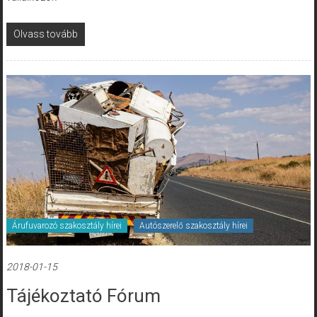
Olvass tovább
Árufuvarozó szakosztály hírei
Autószerelő szakosztály hírei
2018-01-15
Tájékoztató Fórum