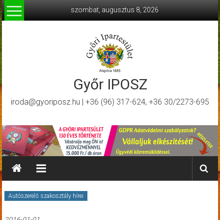
Skip
szombat, augusztus 8, 2026
to
content
Győr IPOSZ
iroda@gyoriposz.hu | +36 (96) 317-624, +36 30/2273-695
Autószerelő szakosztály hírei
2016-01-01