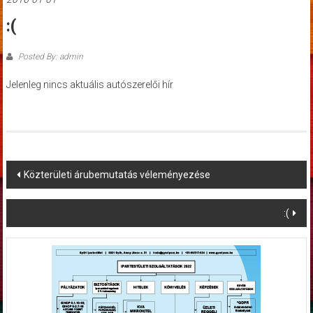
:(
Posted By: admin
Jelenleg nincs aktuális autószerelői hír
Post
Közterületi árubemutatás véleményezése
navigation
:(