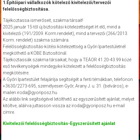
1.Építőipari vállalkozók kötelező kivitelezői/tervezői
felelősségbiztosítása.
Tájékoztassa ismerőseit, szakma társait!
2025.január 15-től új biztosítási kötelezettséget írt elő, mind a
kivitelezői (191/2009. Korm.rendelet), mind a tervezői (266/2013.
Korm. rendelet) szakma számára.
Felelősségbiztosítás-kötési kötelezettség a Győri Ipartestületnél
megköthető a KÖBE Biztosítónál.
Tájékoztassák szakma társaikat, hogy a TEÁOR 41.20-43.99 közé
eső tevékenységek mindegyike kötelezett a felelősségbiztosítás
megkötésére.
A Győri Ipartestület felajánlja segítségét a fenti témákban, telefonon
+3630/2273-695, személyesen Győr, Arany J. u. 31. (belváros), e-
mailen iroda@gyoriposz.hu
Az alábbi link segítségével letölthető az egyszerűsített ajánlat, melyet
kitöltve, aláírva juttasson vissza az iroda@gyoriposz.hu e-mail
címre.
Kivitelezői felelősségbiztosítás-Egyszerűsített ajánlat