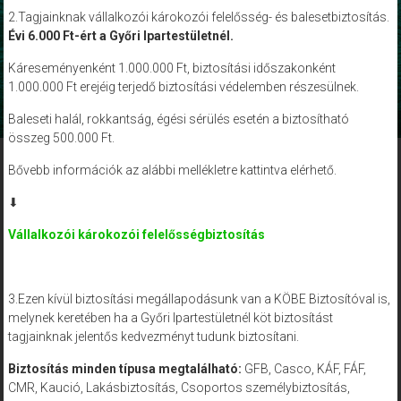
2.Tagjainknak vállalkozói károkozói felelősség- és balesetbiztosítás.
Évi 6.000 Ft-ért a Győri Ipartestületnél.
Káreseményenként 1.000.000 Ft, biztosítási időszakonként
1.000.000 Ft erejéig terjedő biztosítási védelemben részesülnek.
Baleseti halál, rokkantság, égési sérülés esetén a biztosítható
összeg 500.000 Ft.
Bővebb információk az alábbi mellékletre kattintva elérhető.
⬇
Vállalkozói károkozói felelősségbiztosítás
3.Ezen kívül biztosítási megállapodásunk van a KÖBE Biztosítóval is,
melynek keretében ha a Győri Ipartestületnél köt biztosítást
tagjainknak jelentős kedvezményt tudunk biztosítani.
Biztosítás minden típusa megtalálható:
GFB, Casco, KÁF, FÁF,
CMR, Kaució, Lakásbiztosítás, Csoportos személybiztosítás,