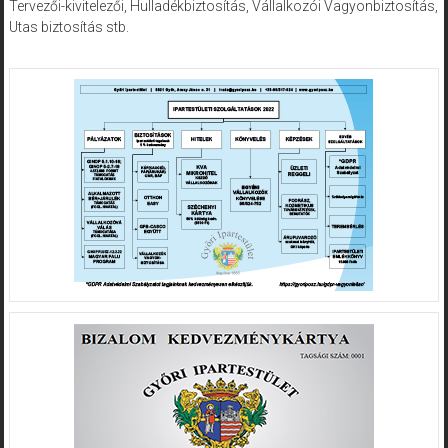
Tervezői-kivitelezői, Hulladékbiztosítás, Vállalkozói Vagyonbiztosítás,
Utas biztosítás stb.