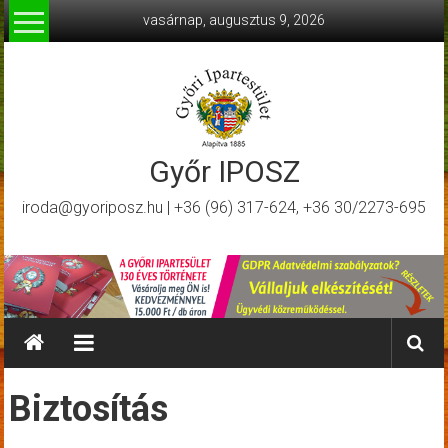
Skip
vasárnap, augusztus 9, 2026
to
content
Győr IPOSZ
iroda@gyoriposz.hu | +36 (96) 317-624, +36 30/2273-695
Biztosítás