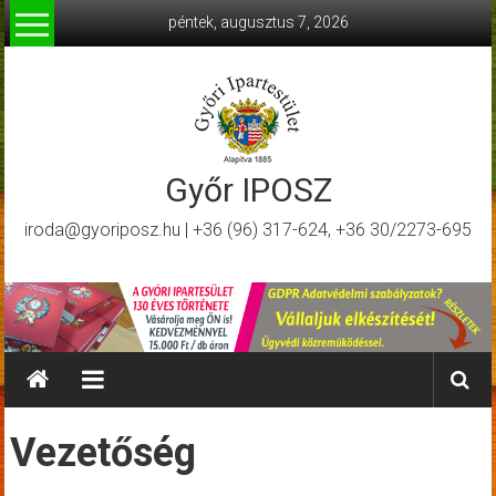
Skip
péntek, augusztus 7, 2026
to
content
Győr IPOSZ
iroda@gyoriposz.hu | +36 (96) 317-624, +36 30/2273-695
Vezetőség