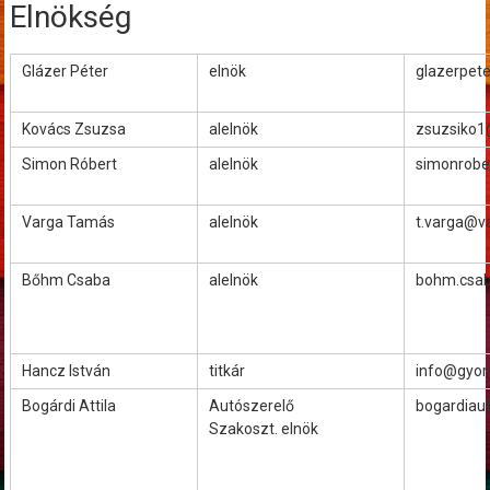
Elnökség
Glázer Péter
elnök
glazerpet
Kovács Zsuzsa
alelnök
zsuzsiko1
Simon Róbert
alelnök
simonrobe
Varga Tamás
alelnök
t.varga@v
Bőhm Csaba
alelnök
bohm.csab
Hancz István
titkár
info@gyor
Bogárdi Attila
Autószerelő
bogardiau
Szakoszt. elnök