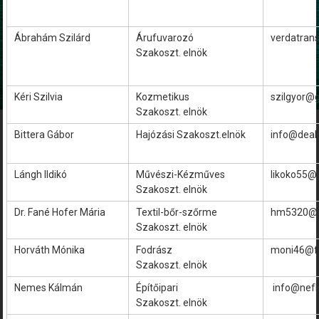
Ábrahám Szilárd
Árufuvarozó
verdatran
Szakoszt. elnök
Kéri Szilvia
Kozmetikus
szilgyor@
Szakoszt. elnök
Bittera Gábor
Hajózási Szakoszt.elnök
info@deak
Lángh Ildikó
Művészi-Kézműves
likoko55@
Szakoszt. elnök
Dr. Fané Hofer Mária
Textil-bőr-szőrme
hm5320@g
Szakoszt. elnök
Horváth Mónika
Fodrász
moni46@fr
Szakoszt. elnök
Nemes Kálmán
Építőipari
info@nefk
Szakoszt. elnök