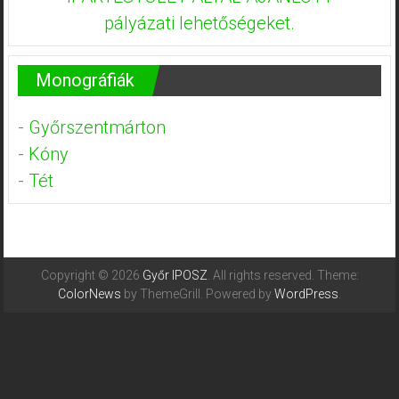
pályázati lehetőségeket.
Monográfiák
- Győrszentmárton
- Kóny
- Tét
Copyright © 2026
Győr IPOSZ
. All rights reserved. Theme:
ColorNews
by ThemeGrill. Powered by
WordPress
.