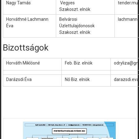
Nagy Tamás
Vegyes
tender.mu
Szakoszt. elnök
Horváthné Lachmann
Belvárosi
lachmann
Éva
Üzlettulajdonosok
Szakoszt. elnök
Bizottságok
Horváth Miklósné
Feb. Biz. elnök
odryliza@gm
Darázsdi Éva
Nő Biz. elnök
darazsdi.ev