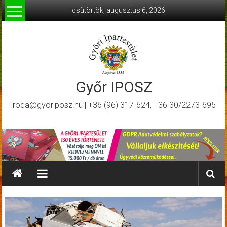
Skip
csütörtök, augusztus 6, 2026
to
content
Győr IPOSZ
iroda@gyoriposz.hu | +36 (96) 317-624, +36 30/2273-695