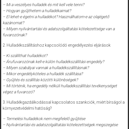
– Mi a veszélyes hulladék és mit kell vele tenni?
– Hogyan gyűjthetem a hulladékaimat?
– El lehet-e égetni a hulladékot? Használhatom-e az olajégető
kazánomat?
– Milyen nyilvántartási és adatszolgáltatási kötelezettsége van a
fuvarozónak?
2. Hulladékszállításhoz kapcsolódó engedélyezési eljárások
– Ki szállíthat hulladékot?
– Árufuvarozónak kell-e külön hulladékszállítási engedély?
– Milyen szabályai vannak a hulladékszállításnak?
– Mikor engedélyköteles a hulladék szállítása?
– Gyűjtés és szállítás közötti különbségek?
– Mi történik, ha engedély nélküli hulladékszállítási tevékenységet
végez a fuvarozó?
3. Hulladékgazdálkodással kapcsolatos szankciók, miért bírságol a
környezetvédelmi hatóság?
– Termelési hulladékok nem megfelelő gyűjtése
– Nyilvántartási és adatszolgáltatási kötelezettségek megszegése