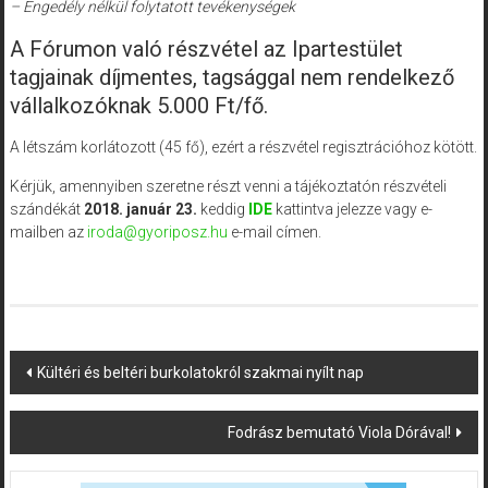
– Engedély nélkül folytatott tevékenységek
A Fórumon való részvétel az Ipartestület
tagjainak díjmentes, tagsággal nem rendelkező
vállalkozóknak 5.000 Ft/fő.
A létszám korlátozott (45 fő), ezért a részvétel regisztrációhoz kötött.
Kérjük, amennyiben szeretne részt venni a tájékoztatón részvételi
szándékát
2018. január 23.
keddig
IDE
kattintva jelezze vagy e-
mailben az
iroda@gyoriposz.hu
e-mail címen.
Post
Kültéri és beltéri burkolatokról szakmai nyílt nap
navigation
Fodrász bemutató Viola Dórával!