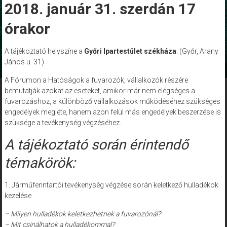
2018. január 31. szerdán 17
órakor
A tájékoztató helyszíne a
Győri Ipartestület székháza
. (Győr, Arany
János u. 31)
A Fórumon a Hatóságok a fuvarozók, vállalkozók részére
bemutatják azokat az eseteket, amikor már nem elégséges a
fuvarozáshoz, a különböző vállalkozások működéséhez szükséges
engedélyek megléte, hanem azon felül más engedélyek beszerzése is
szüksége a tevékenység végzéséhez.
A tájékoztató során érintendő
témakörök:
1. Járműfenntartói tevékenység végzése során keletkező hulladékok
kezelése
– Milyen hulladékok keletkezhetnek a fuvarozónál?
– Mit csinálhatok a hulladékommal?