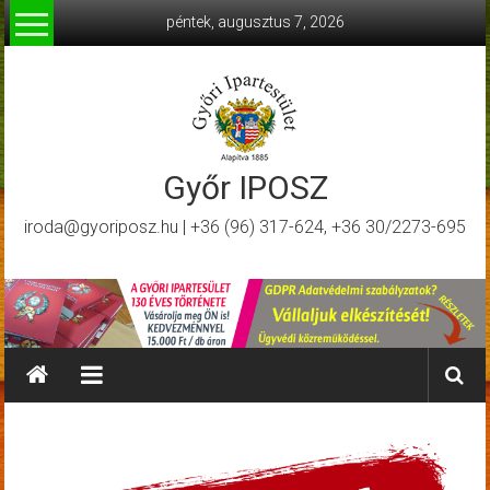
Skip
péntek, augusztus 7, 2026
to
content
Győr IPOSZ
iroda@gyoriposz.hu | +36 (96) 317-624, +36 30/2273-695