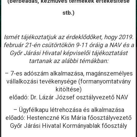
(bérbeadás, kézműves termékek értékesítése
stb.)
Ismét tájékoztatjuk az érdeklődőket, hogy 2019.
február 21-én csütörtökön 9-11 óráig a NAV és a
Győr Járási Hivatal képviselői tájékoztatást
tartanak az alábbi témákban:
– 7-es adószám alkalmazása, magánszemélyes
vállalkozási tevékenysége (formanyomtatvány
kitöltése)
előadó: Dr. Lázár József osztályvezető NAV
– Ügyfélkapu létrehozása és alkalmazása
előadó: Hestenczné Kis Mária főosztályvezető
Győr Járási Hivatal Kormányablak főosztály