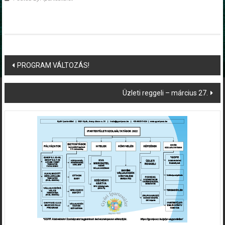
Post
PROGRAM VÁLTOZÁS!
navigation
Üzleti reggeli – március 27.