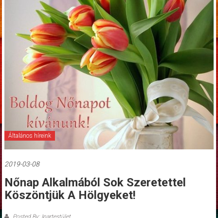
Általános híreink
2019-03-08
Nőnap Alkalmából Sok Szeretettel
Köszöntjük A Hölgyeket!
Posted By: Ipartestület