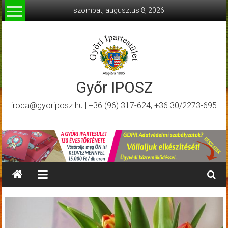
Skip
szombat, augusztus 8, 2026
to
content
Győr IPOSZ
iroda@gyoriposz.hu | +36 (96) 317-624, +36 30/2273-695