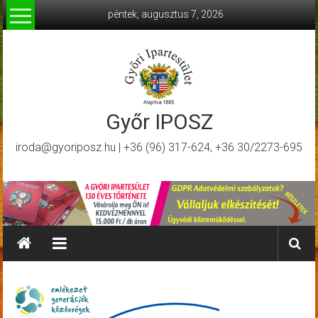
Skip
péntek, augusztus 7, 2026
to
content
Győr IPOSZ
iroda@gyoriposz.hu | +36 (96) 317-624, +36 30/2273-695