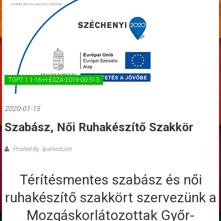
TOP7.1.1-16-H-ESZA-2019-00-313
2020-01-15
Szabász, Női Ruhakészítő Szakkör
Posted By: Ipartestület
Térítésmentes szabász és női
ruhakészítő szakkört szervezünk a
Mozgáskorlátozottak Győr-