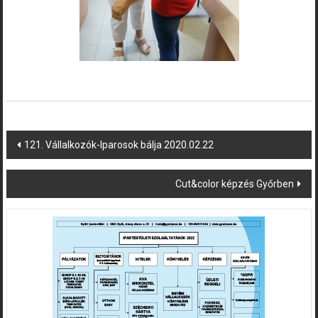
Post
121. Vállalkozók-Iparosok bálja 2020.02.22
navigation
Cut&color képzés Győrben