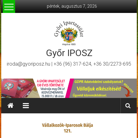
Skip
péntek, augusztus 7, 2026
to
content
Győr IPOSZ
iroda@gyoriposz.hu | +36 (96) 317-624, +36 30/2273-695