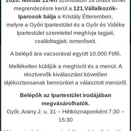
2020. február 22-én
szombaton 18 órától ismét
megrendezésre kerül a
121.Vállalkozók-
Iparosok bálja
a Kristály Étteremben,
melyre a Győri Ipartestület
és a Győr és Vidéke
Ipartestület szeretettel meghívja tagjait,
családtagjait, ismerőseit.
A belépő ára vacsorával együtt 10.000 Ft/fő.
Mellékelten küldjük a meghívót és a menüt. A
résztvevők kiválasztást követően
tájékoztassanak bennünket a választott menüről.
Belépők az Ipartestület irodájában
megvásárolhatók.
Győr, Arany J. u. 31 – Hétköznaponként 7:30 –
15:30