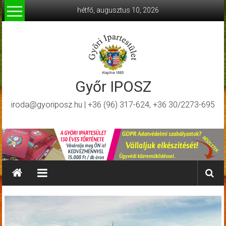
Skip
hétfő, augusztus 10, 2026
to
content
Győr IPOSZ
iroda@gyoriposz.hu | +36 (96) 317-624, +36 30/2273-695