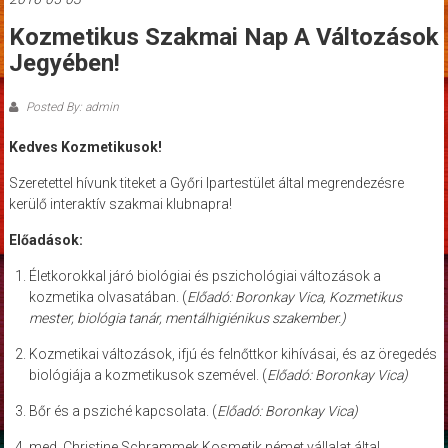
Kozmetikus Szakmai Nap A Változások
Jegyében!
Posted By: admin
Kedves Kozmetikusok!
Szeretettel hívunk titeket a Győri Ipartestület által megrendezésre
kerülő interaktív szakmai klubnapra!
Előadások:
Életkorokkal járó biológiai és pszichológiai változások a
kozmetika olvasatában. (
Előadó: Boronkay Vica, Kozmetikus
mester, biológia tanár, mentálhigiénikus szakember.)
Kozmetikai változások, ifjú és felnőttkor kihívásai, és az öregedés
biológiája a kozmetikusok szemével. (
Előadó: Boronkay Vica)
Bőr és a psziché kapcsolata. (
Előadó: Boronkay Vica)
med. Christine Schrammek Kosmetik német vállalat által