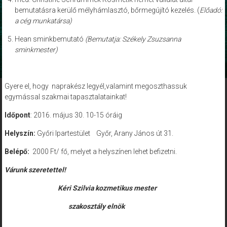
bemutatásra kerülő mélyhámlasztó, bőrmegújító kezelés. (
Előadó:
a cég munkatársa)
Hean sminkbemutató
(Bemutatja: Székely Zsuzsanna
sminkmester)
Gyere el, hogy naprakész legyél,valamint megoszthassuk
egymással szakmai tapasztalatainkat!
Időpont
: 2016. május 30. 10-15 óráig
Helyszín:
Győri Ipartestület Győr, Arany János út 31.
Belépő:
2000 Ft/ fő, melyet a helyszínen lehet befizetni.
Várunk szeretettel!
Kéri Szilvia kozmetikus mester
szakosztály elnök