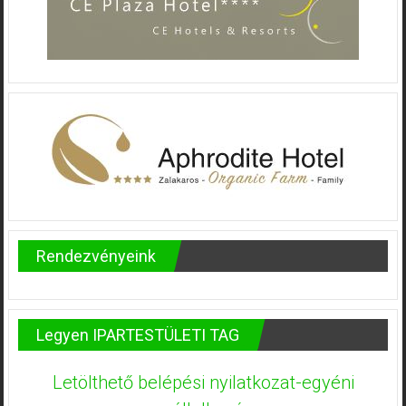
Rendezvényeink
Legyen IPARTESTÜLETI TAG
Letölthető belépési nyilatkozat-egyéni