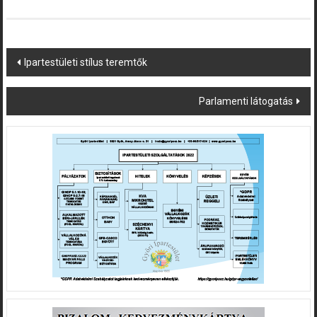
Post
Ipartestületi stílus teremtők
navigation
Parlamenti látogatás