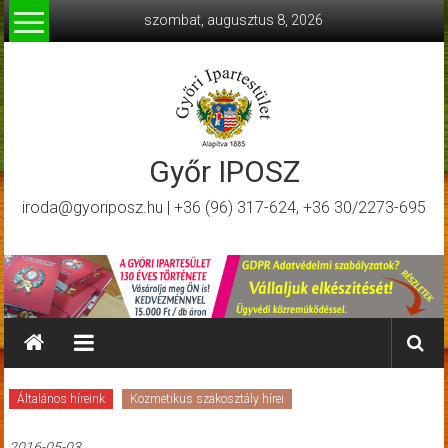
Skip
szombat, augusztus 8, 2026
to
content
Győr IPOSZ
iroda@gyoriposz.hu | +36 (96) 317-624, +36 30/2273-695
Általános híreink
Kozmetikus szakosztály hírei
2016-05-03