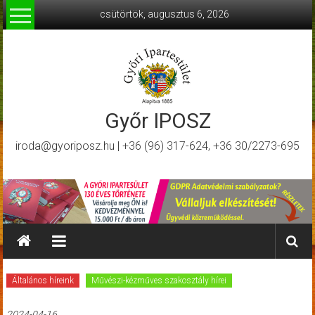
Skip
csütörtök, augusztus 6, 2026
to
content
Győr IPOSZ
iroda@gyoriposz.hu | +36 (96) 317-624, +36 30/2273-695
Általános híreink
Művészi-kézműves szakosztály hírei
2024-04-16