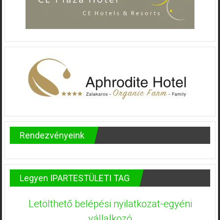
Rendezvényeink
Legyen IPARTESTÜLETI TAG
Letölthető belépési nyilatkozat-egyéni
vállalkozó