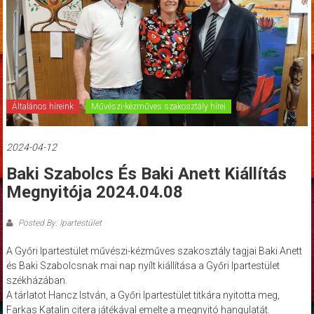
Általános híreink
Művészi-kézműves szakosztály hírei
2024-04-12
Baki Szabolcs És Baki Anett Kiállítás
Megnyitója 2024.04.08
Posted By: Ipartestület
A Győri Ipartestület művészi-kézműves szakosztály tagjai Baki Anett
és Baki Szabolcsnak mai nap nyílt kiállítása a Győri Ipartestület
székházában.
A tárlatot Hancz István, a Győri Ipartestület titkára nyitotta meg,
Farkas Katalin citera játékával emelte a megnyitó hangulatát.