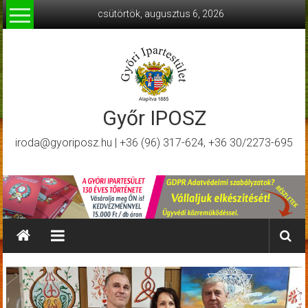
Skip
csütörtök, augusztus 6, 2026
to
content
Győr IPOSZ
iroda@gyoriposz.hu | +36 (96) 317-624, +36 30/2273-695