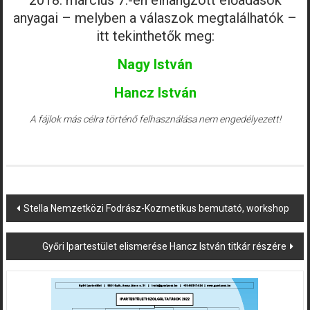
2018. március 7.-én elhangzott előadások
anyagai – melyben a válaszok megtalálhatók –
itt tekinthetők meg:
Nagy István
Hancz István
A fájlok más célra történő felhasználása nem engedélyezett!
Post
Stella Nemzetközi Fodrász-Kozmetikus bemutató, workshop
navigation
Győri Ipartestület elismerése Hancz István titkár részére