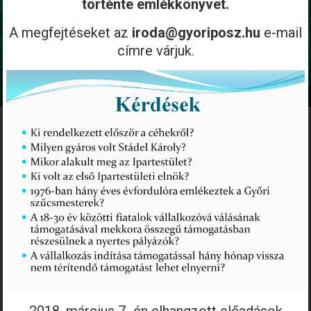
történte emlékkönyvet.
A megfejtéseket az
iroda@gyoriposz.hu
e-mail
címre várjuk.