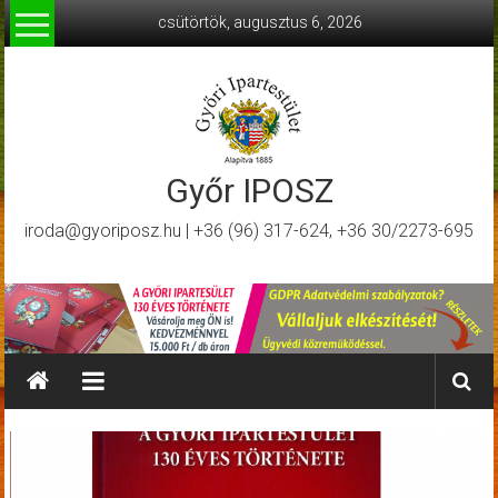
Skip
csütörtök, augusztus 6, 2026
to
content
Győr IPOSZ
iroda@gyoriposz.hu | +36 (96) 317-624, +36 30/2273-695