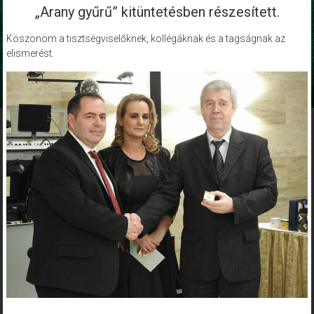
„Arany gyűrű” kitüntetésben részesített.
Köszönöm a tisztségviselőknek, kollégáknak és a tagságnak az
elismerést.