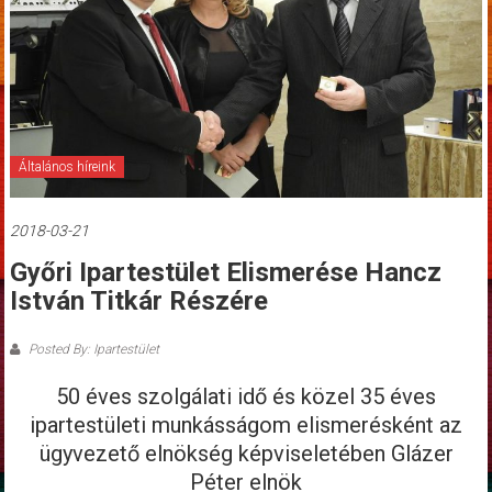
Általános híreink
2018-03-21
Győri Ipartestület Elismerése Hancz
István Titkár Részére
Posted By: Ipartestület
50 éves szolgálati idő és közel 35 éves
ipartestületi munkásságom elismerésként az
ügyvezető elnökség képviseletében Glázer
Péter elnök