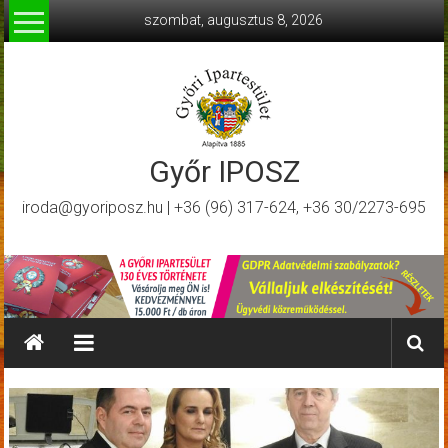
Skip
szombat, augusztus 8, 2026
to
content
Győr IPOSZ
iroda@gyoriposz.hu | +36 (96) 317-624, +36 30/2273-695