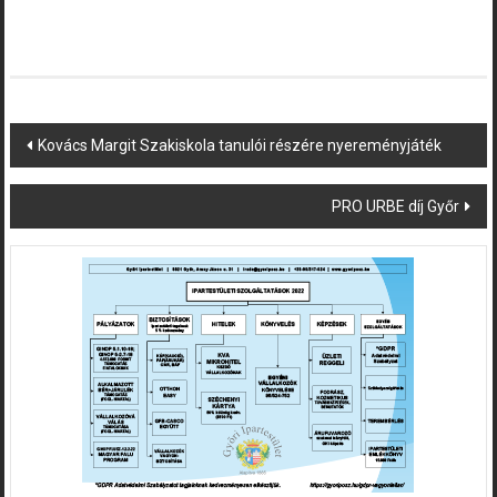
Post
Kovács Margit Szakiskola tanulói részére nyereményjáték
navigation
PRO URBE díj Győr