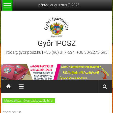
Skip
péntek, augusztus 7, 2026
to
content
Győr IPOSZ
iroda@gyoriposz.hu | +36 (96) 317-624, +36 30/2273-695
Művészi-kézműves szakosztály hírei
2022-02-15