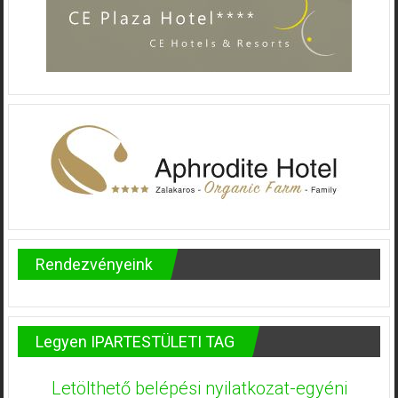
Rendezvényeink
Legyen IPARTESTÜLETI TAG
Letölthető belépési nyilatkozat-egyéni