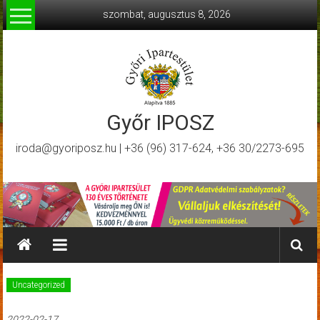
Skip
szombat, augusztus 8, 2026
to
content
Győr IPOSZ
iroda@gyoriposz.hu | +36 (96) 317-624, +36 30/2273-695
Uncategorized
2022-02-17