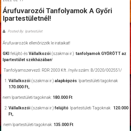
Árufuvarozói Tanfolyamok A Győri
Ipartestületnél!
Posted By: Ipartestület
Árufuvarozók ellenőrizzék le irataikat!
GKI
felújító és
Vállalkozói
(szakmai ir.)
tanfolyamok GYŐRÖTT
az
Ipartestület székházában
!
Tanfolyamszervező: RDR 2003 Kft. /nyilv.szám: B/2020/002551/
Vállalkozói
(szakmai ir.)
alapképzés
: Ipartestületi tagoknak
170.000 Ft,
nem Ipartestületi tagoknak:
180.000 Ft
Vállalkozói
(szakmai ir.)
felújító
: Ipartestületi Tagoknak
120.000
Ft,
nem Ipartestületi tagoknak:
135.000 Ft