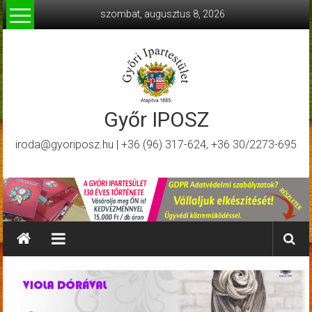
Skip
szombat, augusztus 8, 2026
to
content
Győr IPOSZ
iroda@gyoriposz.hu | +36 (96) 317-624, +36 30/2273-695