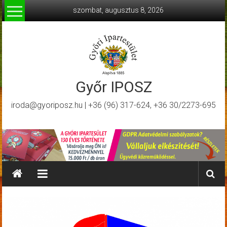
Skip
szombat, augusztus 8, 2026
to
content
Győr IPOSZ
iroda@gyoriposz.hu | +36 (96) 317-624, +36 30/2273-695