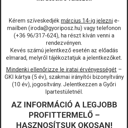
Kérem szíveskedjék
március 14-ig jelezni
e-
mailben (iroda@gyoriposz.hu) vagy telefonon
(+36 96/317-624), ha részt kíván venni a
rendezvényen.
Kevés számú jelentkező esetén az előadás
elmarad, melyről tájékoztatjuk a jelentkezőket.
Mindenki ellenőrizze le iratai érvényességét
–
GKI kártya (5 év), szakmai irányítói bizonyítvány
(10 év), jogosítvány. Jelentkezzen a Győri
Ipartestületnél.
AZ INFORMÁCIÓ A LEGJOBB
PROFITTERMELŐ –
HASZNOSÍTSUK OKOSAN!