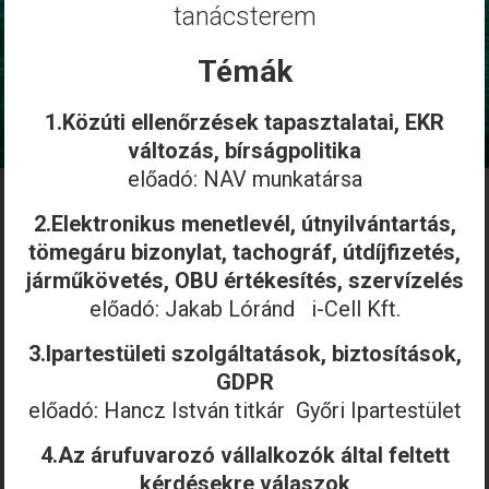
tanácsterem
Témák
1.Közúti ellenőrzések tapasztalatai, EKR
változás, bírságpolitika
előadó: NAV munkatársa
2.Elektronikus menetlevél, útnyilvántartás,
tömegáru bizonylat, tachográf, útdíjfizetés,
járműkövetés, OBU értékesítés, szervízelés
előadó: Jakab Lóránd i-Cell Kft.
3.Ipartestületi szolgáltatások, biztosítások,
GDPR
előadó: Hancz István titkár Győri Ipartestület
4.Az árufuvarozó vállalkozók által feltett
kérdésekre válaszok