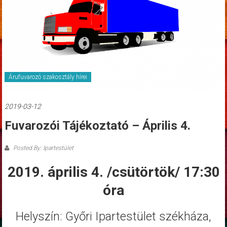
Árufuvarozó szakosztály hírei
2019-03-12
Fuvarozói Tájékoztató – Április 4.
Posted By: Ipartestület
2019. április 4. /csütörtök/ 17:30
óra
Helyszín: Győri Ipartestület székháza,