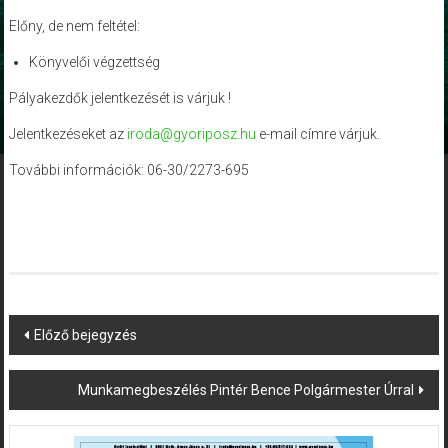
Előny, de nem feltétel:
Könyvelői végzettség
Pályakezdők jelentkezését is várjuk !
Jelentkezéseket az
iroda@gyoriposz.hu
e-mail címre várjuk.
További információk: 06-30/2273-695
Post
Előző bejegyzés
navigation
Munkamegbeszélés Pintér Bence Polgármester Úrral