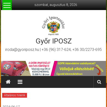
Skip
szombat, augusztus 8, 2026
to
content
Győr IPOSZ
iroda@gyoriposz.hu | +36 (96) 317-624, +36 30/2273-695
Általános híreink
2024-06-17