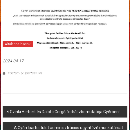
Általános híreink
2024-04-17
Posted By: Ipartestület
Post
Czinki Herbert és Dalotti Gergő fodrászbemutatója Győrben!
navigation
A Győri Ipartestület adminisztrációs ügyintéző munkatársat