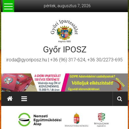
Skip
péntek, augusztus 7, 2026
to
content
Győr IPOSZ
iroda@gyoriposz.hu | +36 (96) 317-624, +36 30/2273-695