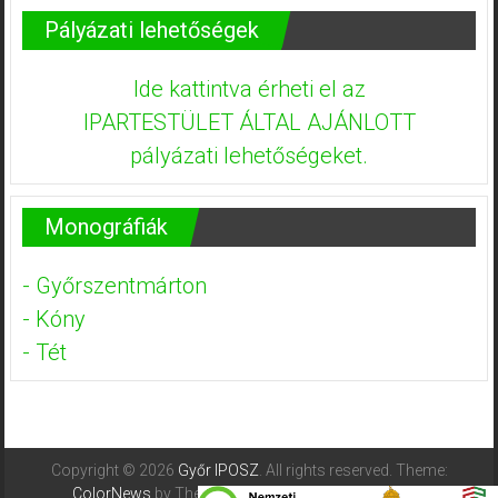
Pályázati lehetőségek
Ide kattintva érheti el az
IPARTESTÜLET ÁLTAL AJÁNLOTT
pályázati lehetőségeket.
Monográfiák
- Győrszentmárton
- Kóny
- Tét
Copyright © 2026
Győr IPOSZ
. All rights reserved. Theme:
ColorNews
by ThemeGrill. Powered by
WordPress
.