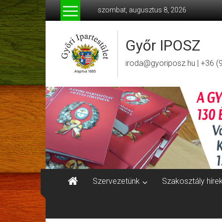
Skip
szombat, augusztus 8, 2026
to
content
Győr IPOSZ
iroda@gyoriposz.hu | +36 (
Szervezetünk
Szakosztály híre