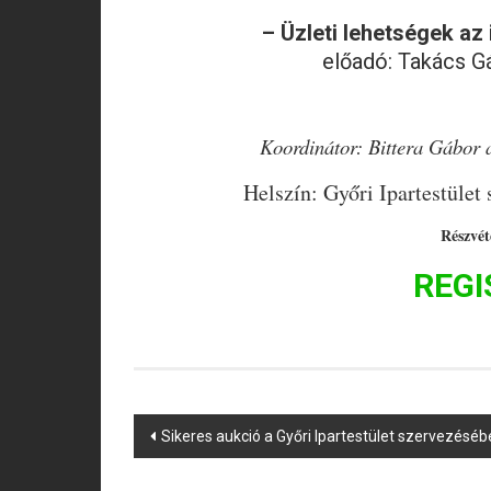
– Üzleti lehetségek az 
előadó: Takács G
Koordinátor: Bittera Gábor a
Helszín: Győri Ipartestület
Részvéte
REGI
Post
Sikeres aukció a Győri Ipartestület szervezésé
navigation