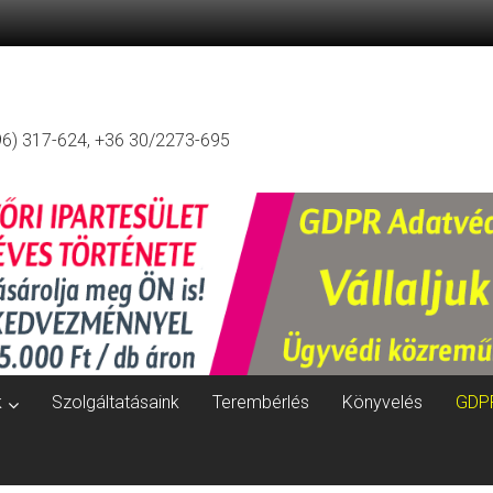
96) 317-624, +36 30/2273-695
k
Szolgáltatásaink
Terembérlés
Könyvelés
GDP