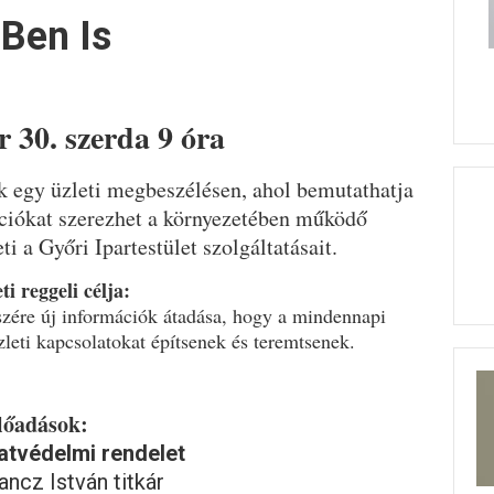
-Ben Is
r 30. szerda 9 óra
k egy üzleti megbeszélésen, ahol bemutathatja
mációkat szerezhet a környezetében működő
 a Győri Ipartestület szolgáltatásait.
ti reggeli célja:
szére új információk átadása, hogy a mindennapi
leti kapcsolatokat építsenek és teremtsenek.
lőadások:
tvédelmi rendelet
ancz István titkár