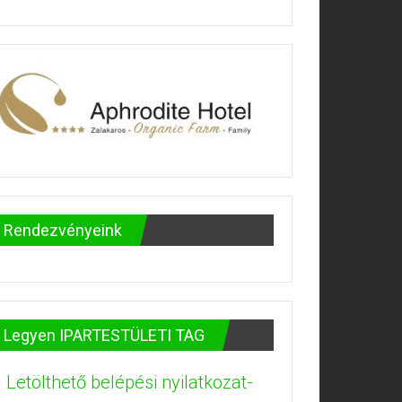
Rendezvényeink
Legyen IPARTESTÜLETI TAG
Letölthető belépési nyilatkozat-