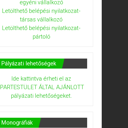
egyéni vállalkozó
Letölthető belépési nyilatkozat-
társas vállalkozó
Letölthető belépési nyilatkozat-
pártoló
Pályázati lehetőségek
Ide kattintva érheti el az
IPARTESTÜLET ÁLTAL AJÁNLOTT
pályázati lehetőségeket.
Monográfiák