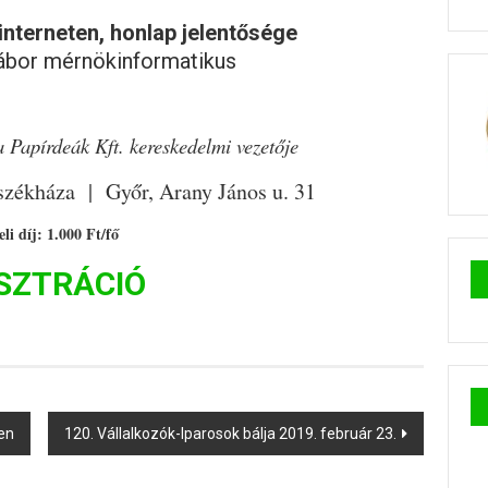
interneten, honlap jelentősége
ábor mérnökinformatikus
 Papírdeák Kft. kereskedelmi vezetője
 székháza | Győr, Arany János u. 31
li díj: 1.000 Ft/fő
SZTRÁCIÓ
ben
120. Vállalkozók-Iparosok bálja 2019. február 23.