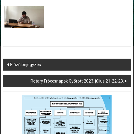
Post
Előző bejegyzés
navigation
Rotary Fröccsnapok Győrött 2023. július 21-22-23.