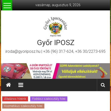
Skip
vasárnap, augusztus 9, 2026
to
content
Győr IPOSZ
iroda@gyoriposz.hu | +36 (96) 317-624, +36 30/2273-695
Általános híreink
Fodrász szakosztály hírei
Kozmetikus szakosztály hírei