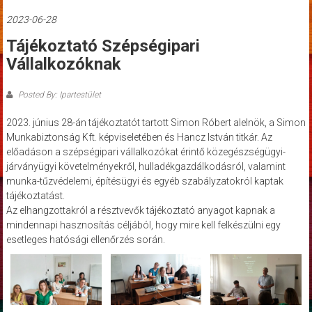
2023-06-28
Tájékoztató Szépségipari
Vállalkozóknak
Posted By: Ipartestület
2023. június 28-án tájékoztatót tartott Simon Róbert alelnök, a Simon
Munkabiztonság Kft. képviseletében és Hancz István titkár. Az
előadáson a szépségipari vállalkozókat érintő közegészségügyi-
járványügyi követelményekről, hulladékgazdálkodásról, valamint
munka-tűzvédelemi, építésügyi és egyéb szabályzatokról kaptak
tájékoztatást.
Az elhangzottakról a résztvevők tájékoztató anyagot kapnak a
mindennapi hasznosítás céljából, hogy mire kell felkészülni egy
esetleges hatósági ellenőrzés során.