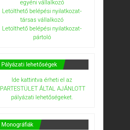
egyéni vállalkozó
Letölthető belépési nyilatkozat-
társas vállalkozó
Letölthető belépési nyilatkozat-
pártoló
Pályázati lehetőségek
Ide kattintva érheti el az
IPARTESTÜLET ÁLTAL AJÁNLOTT
pályázati lehetőségeket.
Monográfiák