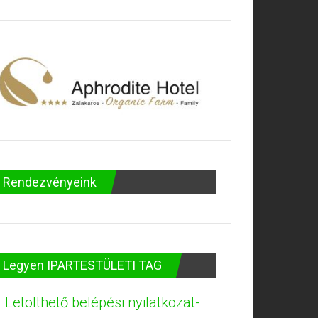
Rendezvényeink
Legyen IPARTESTÜLETI TAG
Letölthető belépési nyilatkozat-