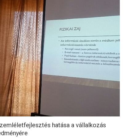
emléletfejlesztés hatása a vállalkozás
edményére