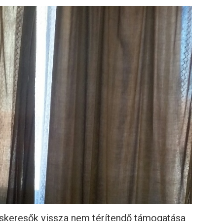
áskeresők vissza nem térítendő támogatása