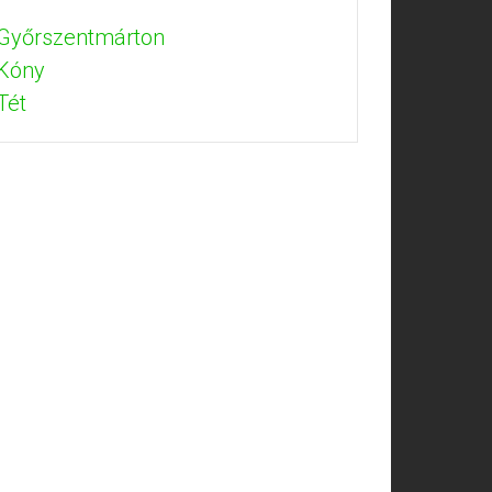
 Győrszentmárton
 Kóny
Tét