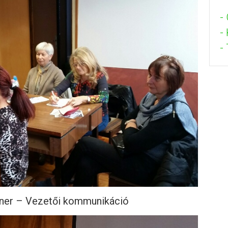
-
-
- 
éner –
Vezetői kommunikáció