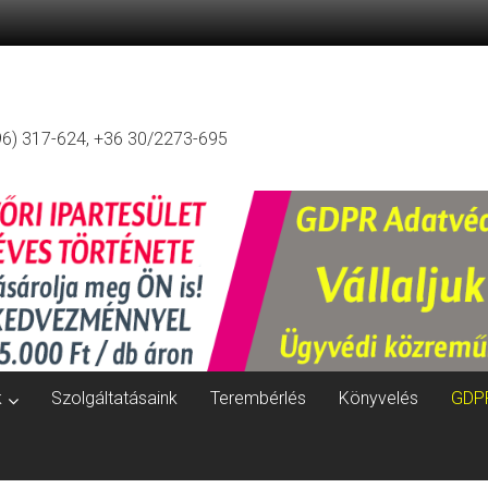
96) 317-624, +36 30/2273-695
k
Szolgáltatásaink
Terembérlés
Könyvelés
GDP