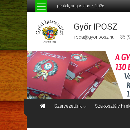
Skip
péntek, augusztus 7, 2026
to
content
Győr IPOSZ
iroda@gyoriposz.hu | +36 (
Szervezetünk
Szakosztály híre