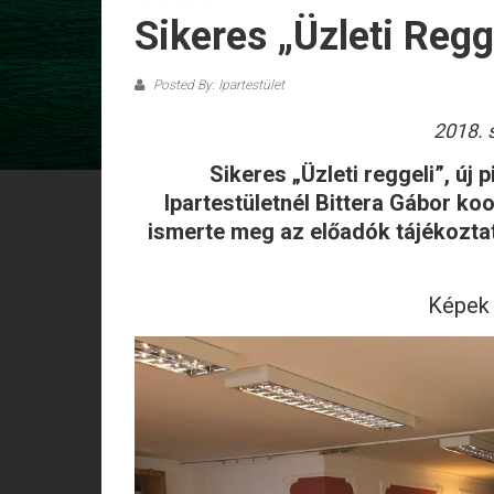
Sikeres „Üzleti Regg
Posted By: Ipartestület
2018. 
Sikeres „Üzleti reggeli”, új
Ipartestületnél Bittera Gábor koo
ismerte meg az előadók tájékoztató
Képek 