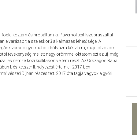
oglalkoztam és próbáltam ki. Paverpol textilszobrászattal
n elvarázsolt a széleskörű alkalmazás lehetősége. A
 levegőn száradó gyurmából drótvázra készítem, majd ötvözöm
alkotói tevékenység mellett nagy örömmel oktatom ezt az új még
ai és nemzetközi kiállításon vettem részt. Az Országos Baba
n I. és kétszer II. helyezést értem el. 2017-ben
űvészeti Díjban részesített. 2017 óta tagja vagyok a győri