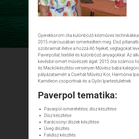
Gyerekkorom óta különböző kézműves technikákkal f
2015 márciusában ismerkedtem meg. Első pillanatba
szobraimat illetve a hozzá illő fejeket, végtagokat
Paverpollal, textillel és különböző anyagokkal. Az 
kevésbé ismert művészeti ágat. 2015 óta számos haz
és Mackókészítési versenyen Művész baba kategóriába
pályázataimért a Cserhát Művész Kör, Harmónia Iparm
Kaméleon csoportnak és a Győri Ipartestületnek.
Paverpol tematika:
Pavarpol ismeretetése, dísz készítése
Dísz készítése
Karácsonyi díszek készítése
Üveg díszítés
Falidísz készítés