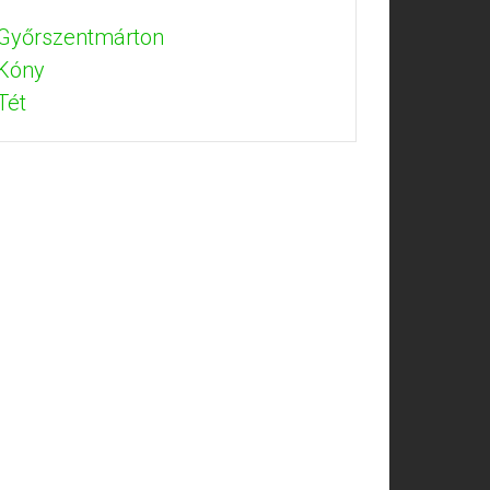
 Győrszentmárton
 Kóny
Tét