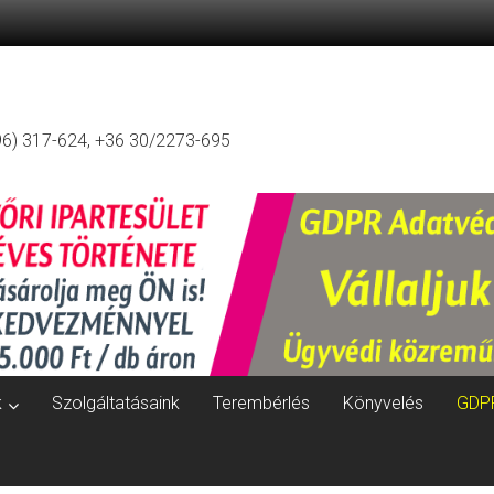
96) 317-624, +36 30/2273-695
k
Szolgáltatásaink
Terembérlés
Könyvelés
GDP