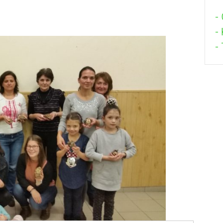
-
-
- 