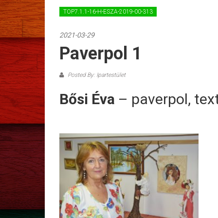
TOP7.1.1-16-H-ESZA-2019-00-313
2021-03-29
Paverpol 1
Posted By: Ipartestület
Bősi Éva
– paverpol, tex