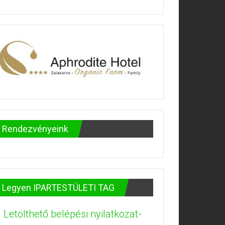
Rendezvényeink
Legyen IPARTESTÜLETI TAG
Letölthető belépési nyilatkozat-