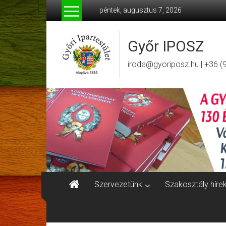
Skip
péntek, augusztus 7, 2026
to
content
Győr IPOSZ
iroda@gyoriposz.hu | +36 (
Szervezetünk
Szakosztály híre