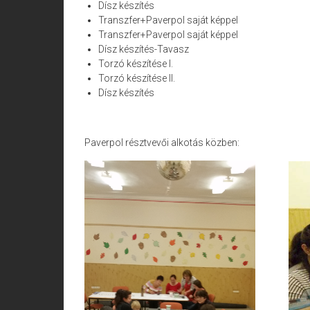
Dísz készítés
Transzfer+Paverpol saját képpel
Transzfer+Paverpol saját képpel
Dísz készítés-Tavasz
Torzó készítése I.
Torzó készítése II.
Dísz készítés
Paverpol résztvevői alkotás közben: