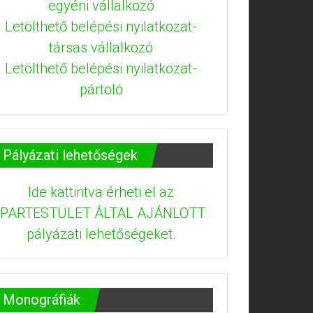
egyéni vállalkozó
Letölthető belépési nyilatkozat-
társas vállalkozó
Letölthető belépési nyilatkozat-
pártoló
Pályázati lehetőségek
Ide kattintva érheti el az
IPARTESTÜLET ÁLTAL AJÁNLOTT
pályázati lehetőségeket.
Monográfiák