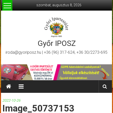
Skip
szombat, augusztus 8, 2026
to
content
Győr IPOSZ
iroda@gyoriposz.hu | +36 (96) 317-624, +36 30/2273-695
2022-10-26
Image_50737153