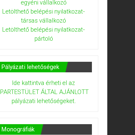
egyéni vállalkozó
Letölthető belépési nyilatkozat-
társas vállalkozó
Letölthető belépési nyilatkozat-
pártoló
Pályázati lehetőségek
Ide kattintva érheti el az
IPARTESTÜLET ÁLTAL AJÁNLOTT
pályázati lehetőségeket.
Monográfiák