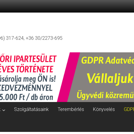
96) 317-624, +36 30/2273-695
k
Szolgáltatásaink
Terembérlés
Könyvelés
GDP