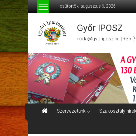
Skip
csütörtök, augusztus 6, 2026
to
content
Győr IPOSZ
iroda@gyoriposz.hu | +36 (
Szervezetünk
Szakosztály híre