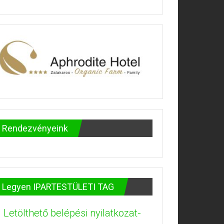
Rendezvényeink
Legyen IPARTESTÜLETI TAG
Letölthető belépési nyilatkozat-