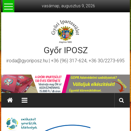
Skip
vasárnap, augusztus 9, 2026
to
content
Győr IPOSZ
iroda@gyoriposz.hu | +36 (96) 317-624, +36 30/2273-695