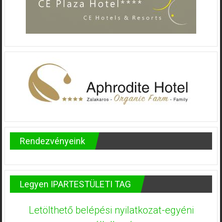
Rendezvényeink
Legyen IPARTESTÜLETI TAG
Letölthető belépési nyilatkozat-egyéni