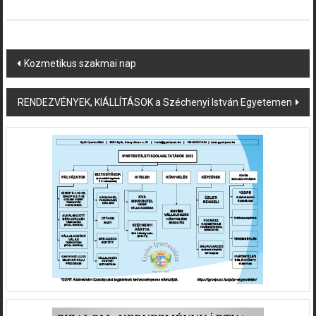
Post
Kozmetikus szakmai nap
navigation
RENDEZVÉNYEK, KIÁLLÍTÁSOK a Széchenyi István Egyetemen