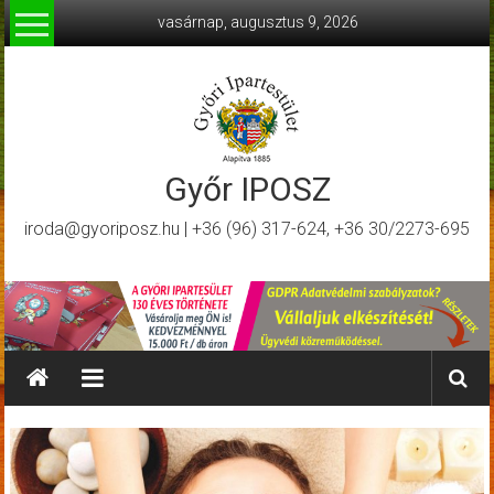
Skip
vasárnap, augusztus 9, 2026
to
content
Győr IPOSZ
iroda@gyoriposz.hu | +36 (96) 317-624, +36 30/2273-695