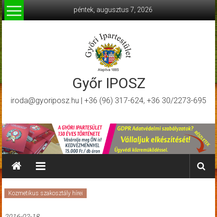
Skip
péntek, augusztus 7, 2026
to
content
Győr IPOSZ
iroda@gyoriposz.hu | +36 (96) 317-624, +36 30/2273-695
Kozmetikus szakosztály hírei
2016-02-18