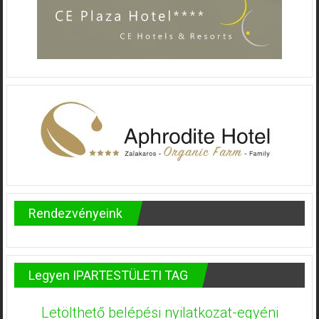
Rendezvényeink
Legyen IPARTESTÜLETI TAG
Letölthető belépési nyilatkozat-egyéni