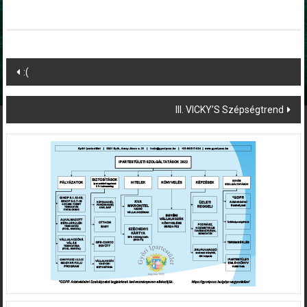
Post
:(
navigation
III. VICKY’S Szépségtrend