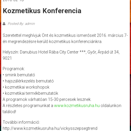
Kozmetikus Konferencia
Posted By: admin
Szeretettel meghívjuk Önt és kozmetikus ismerőseit 2016. március 7-
én megrendezésre kerülő kozmetikus konferenciánkra.
Helyszín: Danubius Hotel Rába City Center ***, Győr, Árpád út 34,
9021
Programok:
• smink bemutató
• hajszálérkezelés bemutató
• kozmetikai workshopok
• kozmetikai termékbemutatók
A programok várhatóan 15-30 percesek lesznek.
A részletes programunkat a
www.kozmetikusruha.hu
oldalunkon
találod!
További információ:
http://www.kozmetikusruha.hu/vickysszepsegtrend