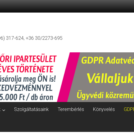
96) 317-624, +36 30/2273-695
k
Szolgáltatásaink
Terembérlés
Könyvelés
GDP