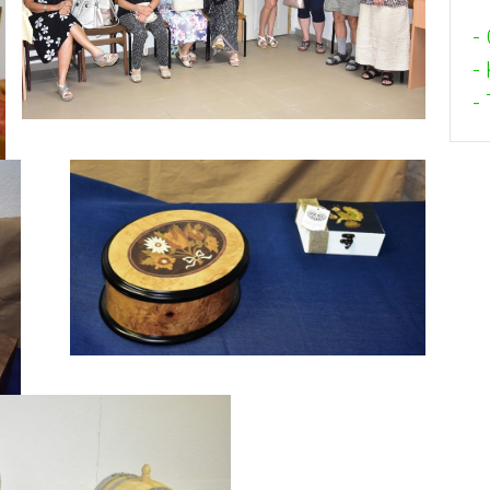
-
-
- 