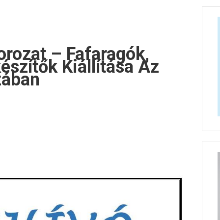
orozat – Fafaragók,
észítők Kiállítása Az
zában