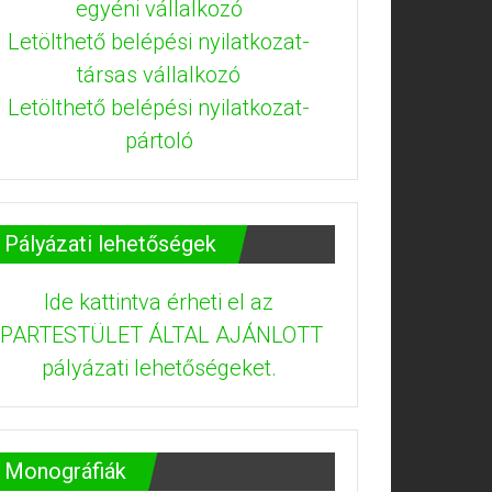
egyéni vállalkozó
Letölthető belépési nyilatkozat-
társas vállalkozó
Letölthető belépési nyilatkozat-
pártoló
Pályázati lehetőségek
Ide kattintva érheti el az
IPARTESTÜLET ÁLTAL AJÁNLOTT
pályázati lehetőségeket.
Monográfiák