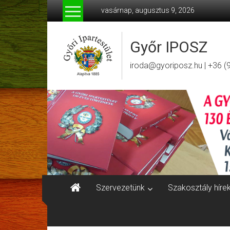
Skip
vasárnap, augusztus 9, 2026
to
content
Győr IPOSZ
iroda@gyoriposz.hu | +36 (
Szervezetünk
Szakosztály híre