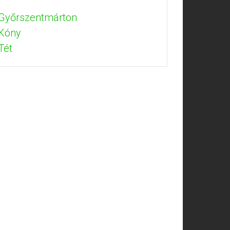
 Győrszentmárton
 Kóny
Tét