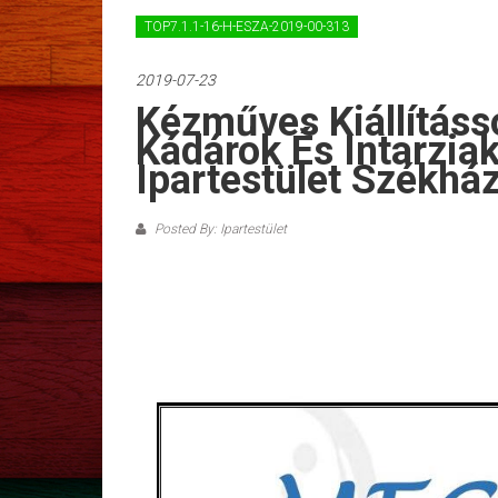
TOP7.1.1-16-H-ESZA-2019-00-313
2019-07-23
Kézműves Kiállításs
Kádárok És Intarziak
Ipartestület Székhá
Posted By: Ipartestület