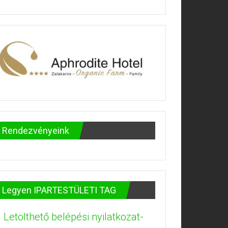
Rendezvényeink
Legyen IPARTESTÜLETI TAG
Letölthető belépési nyilatkozat-