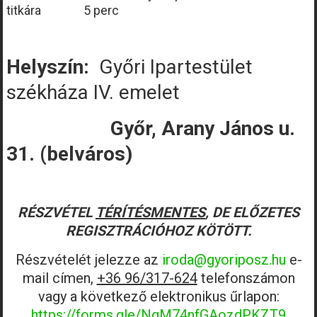
titkára 5 perc
Helyszín:
Győri Ipartestület
székháza IV. emelet
Győr, Arany János u.
31. (belváros)
RÉSZVÉTEL
TÉRÍTÉSMENTES
, DE ELŐZETES
REGISZTRÁCIÓHOZ KÖTÖTT.
Részvételét jelezze az
iroda@gyoriposz.hu
e-
mail címen,
+36 96/317-624
telefonszámon
vagy a következő elektronikus űrlapon:
https://forms.gle/NgM74nfGAozdPKZT9