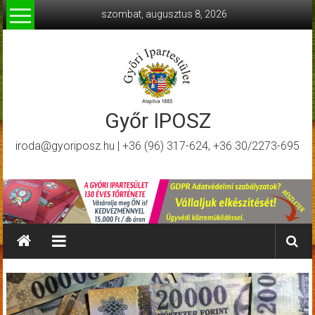
Skip
szombat, augusztus 8, 2026
to
content
Győr IPOSZ
iroda@gyoriposz.hu | +36 (96) 317-624, +36 30/2273-695