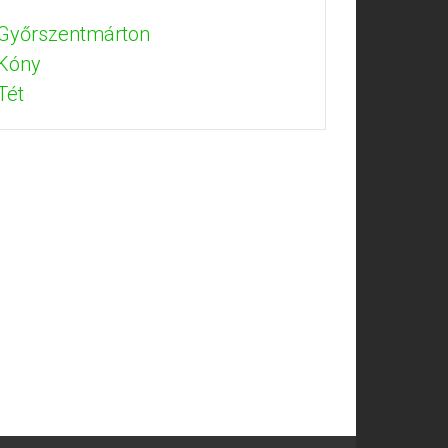
 Győrszentmárton
 Kóny
Tét