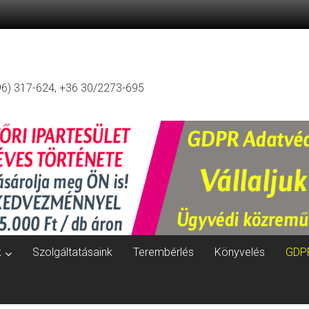
96) 317-624, +36 30/2273-695
k
Szolgáltatásaink
Terembérlés
Könyvelés
GDP