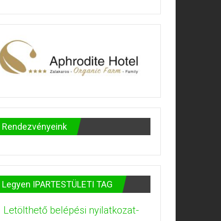
Rendezvényeink
Legyen IPARTESTÜLETI TAG
Letölthető belépési nyilatkozat-