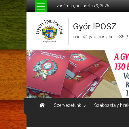
Skip
vasárnap, augusztus 9, 2026
to
content
Győr IPOSZ
iroda@gyoriposz.hu | +36 (
Szervezetünk
Szakosztály híre