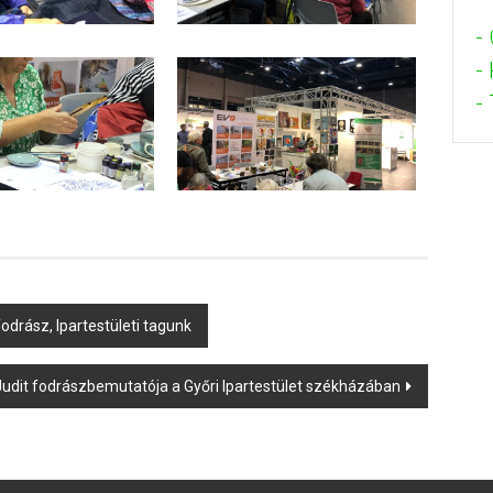
-
-
- 
fodrász, Ipartestületi tagunk
Judit fodrászbemutatója a Győri Ipartestület székházában