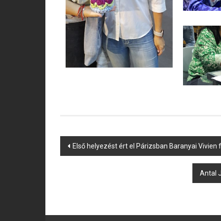
Post
Első helyezést ért el Párizsban Baranyai Vivien 
navigation
Antal 