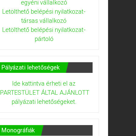
egyéni vállalkozó
Letölthető belépési nyilatkozat-
társas vállalkozó
Letölthető belépési nyilatkozat-
pártoló
Pályázati lehetőségek
Ide kattintva érheti el az
IPARTESTÜLET ÁLTAL AJÁNLOTT
pályázati lehetőségeket.
Monográfiák