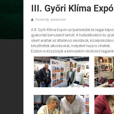
III. Győri Klíma Exp
Posted By: Ipartestület
A III. Győri Klíma Expón az Ipartestület és tagjai k
gyakorlati bemutatót tartott. A hulladékokból és új
sikert arattak az általános iskolások, középiskolás
készíthettek alkotásokat, melyeket haza is vihettek.
Ezúton is köszönjük a bemutatón résztvevő tagjain