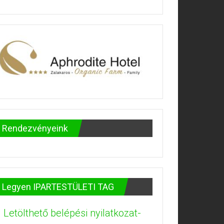
Rendezvényeink
Legyen IPARTESTÜLETI TAG
Letölthető belépési nyilatkozat-