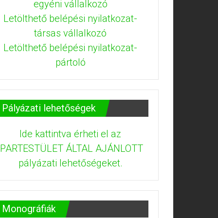
egyéni vállalkozó
Letölthető belépési nyilatkozat-
társas vállalkozó
Letölthető belépési nyilatkozat-
pártoló
Pályázati lehetőségek
Ide kattintva érheti el az
IPARTESTÜLET ÁLTAL AJÁNLOTT
pályázati lehetőségeket.
Monográfiák