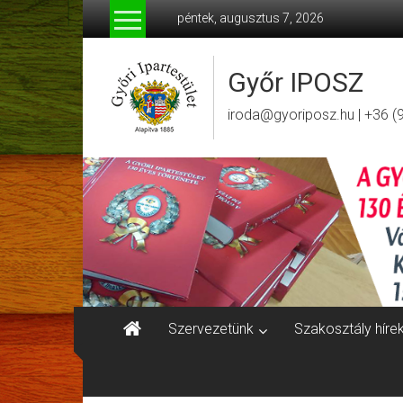
Skip
péntek, augusztus 7, 2026
to
content
Győr IPOSZ
iroda@gyoriposz.hu | +36 (
Szervezetünk
Szakosztály híre