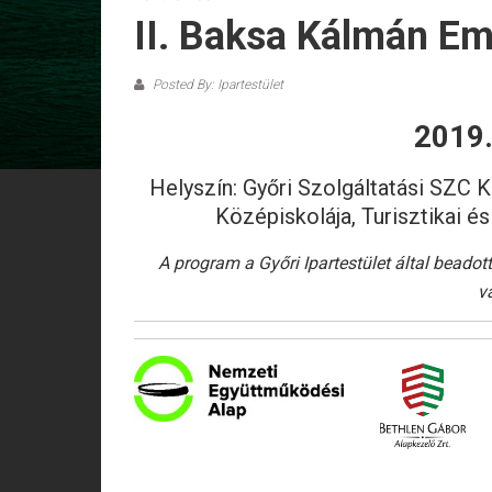
II. Baksa Kálmán E
Posted By: Ipartestület
2019.
Helyszín: Győri Szolgáltatási SZC 
Középiskolája, Turisztikai é
A program a Győri Ipartestület által bead
v