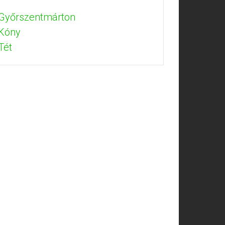
 Győrszentmárton
 Kóny
Tét