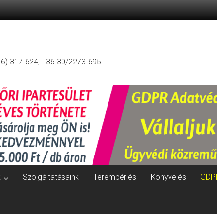
96) 317-624, +36 30/2273-695
k
Szolgáltatásaink
Terembérlés
Könyvelés
GDP