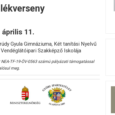
mlékverseny
 április 11.
Krúdy Gyula Gimnáziuma, Két tanítási Nyelvű
s Vendéglátóipari Szakképző Iskolája
ott NEA-TF-19-ÖV-0563 számú pályázati támogatással
alósul meg.