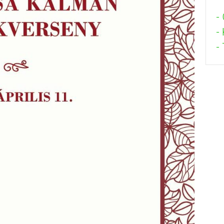
-
-
- 