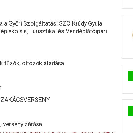
a Győri Szolgáltatási SZC Krúdy Gyula
piskolája, Turisztikai és Vendéglátóipari
kitűzők, öltözők átadása
m
e, SZAKÁCSVERSENY
 verseny zárása