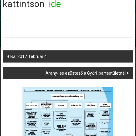
kattintson
ide
Post
Bál 2017. február 4.
navigation
Arany- és ezüsteső a Győri Ipartestületnél