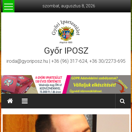
Skip
szombat, augusztus 8, 2026
to
content
Győr IPOSZ
iroda@gyoriposz.hu | +36 (96) 317-624, +36 30/2273-695