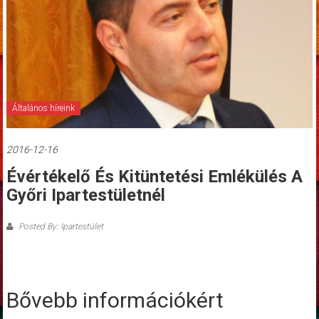
Általános híreink
2016-12-16
Évértékelő És Kitüntetési Emlékülés A
Győri Ipartestületnél
Posted By: Ipartestület
Bővebb információkért