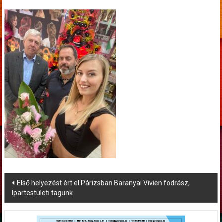
Post
Első helyezést ért el Párizsban Baranyai Vivien fodrász,
Ipartestületi tagunk
navigation