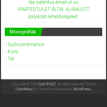
Ide kattintva érheti el az
IPARTESTÜLET ÁLTAL AJÁNLOTT
pályázati lehetőségeket.
Monográfiák
- Győrszentmárton
- Kóny
- Tét
Copyright © 2026
Győr IPOSZ
. All rights reserved. Theme:
ColorNews
by ThemeGrill. Powered by
WordPress
.