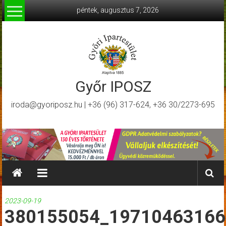
Skip
péntek, augusztus 7, 2026
to
content
Győr IPOSZ
iroda@gyoriposz.hu | +36 (96) 317-624, +36 30/2273-695
2023-09-19
380155054_19710463166