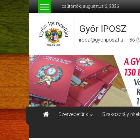
Skip
csütörtök, augusztus 6, 2026
to
content
Győr IPOSZ
iroda@gyoriposz.hu | +36 (
Szervezetünk
Szakosztály híre