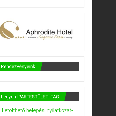
Rendezvényeink
Legyen IPARTESTÜLETI TAG
Letölthető belépési nyilatkozat-