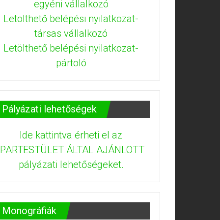
egyéni vállalkozó
Letölthető belépési nyilatkozat-
társas vállalkozó
Letölthető belépési nyilatkozat-
pártoló
Pályázati lehetőségek
Ide kattintva érheti el az
IPARTESTÜLET ÁLTAL AJÁNLOTT
pályázati lehetőségeket.
Monográfiák