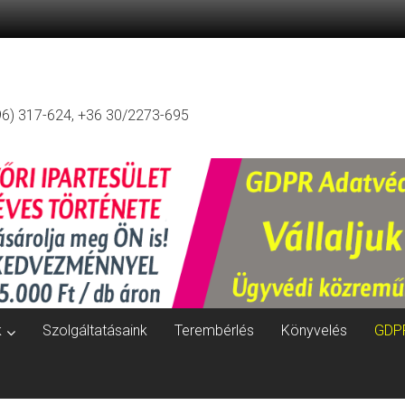
96) 317-624, +36 30/2273-695
k
Szolgáltatásaink
Terembérlés
Könyvelés
GDP