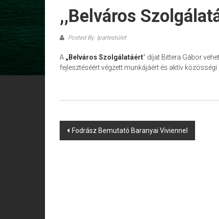
,,Belváros Szolgálat
Posted By: Ipartestület
A
„Belváros Szolgálatáért
” díjat Bittera Gábor vehe
fejlesztéséért végzett munkájáért és aktív közösségi 
Post
Fodrász Bemutató Baranyai Viviennel
navigation