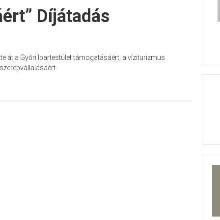
áért” Díjátadás
tte át a Győri Ipartestület támogatásáért, a víziturizmus
szerepvállalásáért.