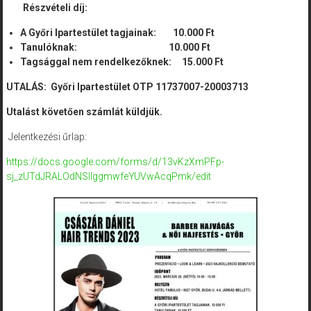
Részvételi díj:
A Gy
ő
ri Ipartest
ü
let tagjainak: 10.000 Ft
Tanulóknak: 10.000 Ft
Tagsággal nem rendelkez
ő
knek: 15.000 Ft
UTALÁS: Győri Ipartestület
OTP 11737007-20003713
Utalást követően számlát küldjük.
Jelentkezési űrlap:
https://docs.google.com/forms/d/13vKzXmPFp-
sj_zUTdJRALOdNSIIggmwfeYUVwAcqPmk/edit