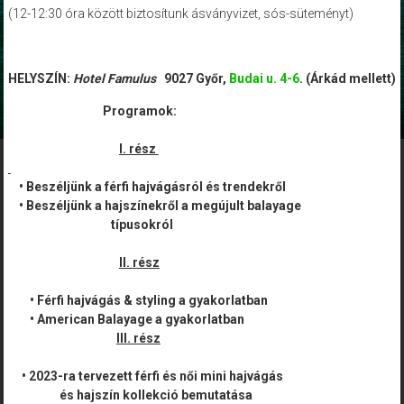
(12-12:30 óra között
biztosítunk ásványvizet, sós-süteményt)
HELYSZÍN:
Hotel Famulus
9027 Győr,
Budai u. 4-6
. (Árkád mellett)
Programok:
I. rész
• Beszéljünk a férfi hajvágásról és trendekről
• Beszéljünk a hajszínekről a megújul
t
balayage
típusokról
II. rész
• Férfi hajvágás & styling a gyakorlatban
• American Balayage a gyakorlatban
III. rész
• 2023-ra tervezett férfi és női mini hajvágás
és hajszín kollekció bemutatása