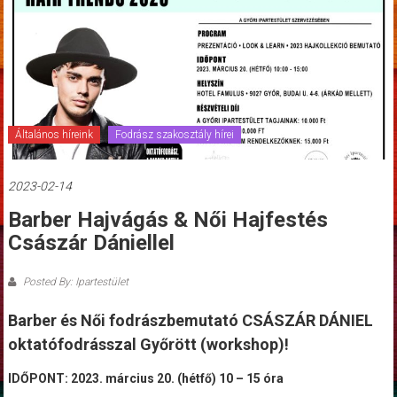
Általános híreink
Fodrász szakosztály hírei
2023-02-14
Barber Hajvágás & Női Hajfestés
Császár Dániellel
Posted By: Ipartestület
Barber és Női fodrászbemutató
CSÁSZÁR DÁNIEL
oktatófodrásszal Győrött (workshop)!
IDŐPONT: 2023. március 20. (hétf
ő
) 10 – 15 óra