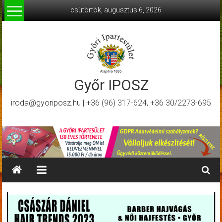
Skip
csütörtök, augusztus 6, 2026
to
content
Győr IPOSZ
iroda@gyoriposz.hu | +36 (96) 317-624, +36 30/2273-695