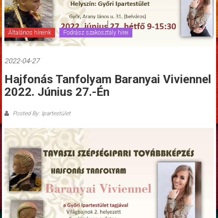
Általános híreink
Fodrász szakosztály hírei
2022-04-27
Hajfonás Tanfolyam Baranyai Viviennel
2022. Június 27.-Én
Posted By: Ipartestület