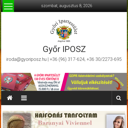
Skip
szombat, augusztus 8, 2026
to
content
Győr IPOSZ
iroda@gyoriposz.hu | +36 (96) 317-624, +36 30/2273-695