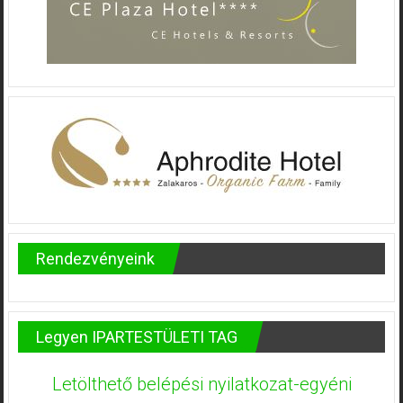
Rendezvényeink
Legyen IPARTESTÜLETI TAG
Letölthető belépési nyilatkozat-egyéni