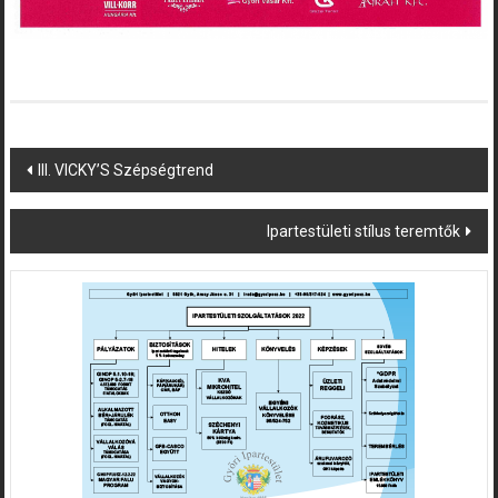
Post
III. VICKY’S Szépségtrend
navigation
Ipartestületi stílus teremtők