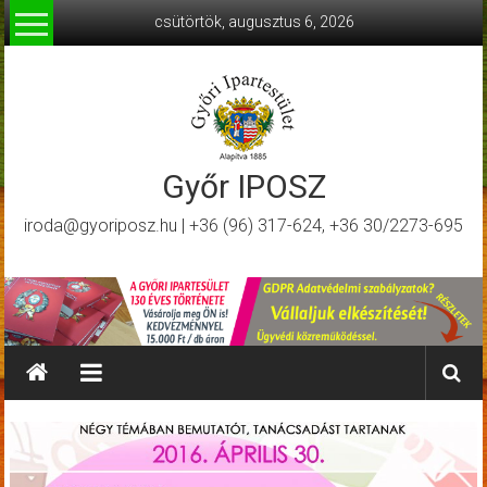
Skip
csütörtök, augusztus 6, 2026
to
content
Győr IPOSZ
iroda@gyoriposz.hu | +36 (96) 317-624, +36 30/2273-695