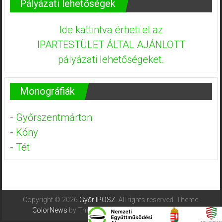
Pályázati lehetőségek
Ide kattintva érheti el az
IPARTESTÜLET ÁLTAL AJÁNLOTT
pályázati lehetőségeket.
Monográfiák
- Győrszentmárton
- Kóny
- Tét
Copyright © 2026
Győr IPOSZ
. All rights reserved. Theme:
ColorNews
by ThemeGrill. Powered by
WordPress
.