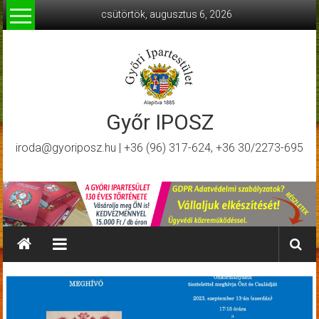
Skip
csütörtök, augusztus 6, 2026
to
content
Győr IPOSZ
iroda@gyoriposz.hu | +36 (96) 317-624, +36 30/2273-695