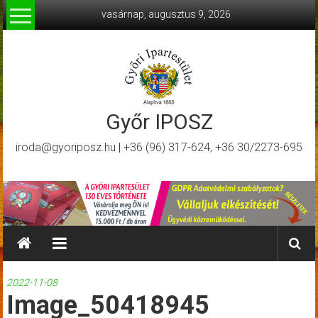
Skip
vasárnap, augusztus 9, 2026
to
content
Győr IPOSZ
iroda@gyoriposz.hu | +36 (96) 317-624, +36 30/2273-695
2022-11-08
Image_50418945