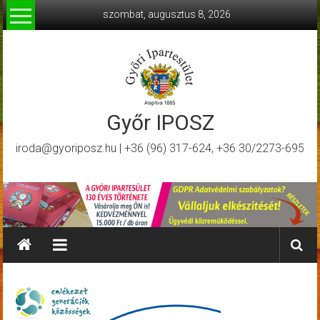
Skip
szombat, augusztus 8, 2026
to
content
Győr IPOSZ
iroda@gyoriposz.hu | +36 (96) 317-624, +36 30/2273-695